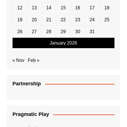
12
13
14
15
16
17
18
19
20
21
22
23
24
25
26
27
28
29
30
31
January 2026
« Nov
Feb »
Partnership
Pragmatic Play