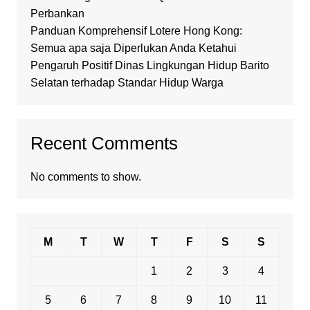
Perbankan
Panduan Komprehensif Lotere Hong Kong:
Semua apa saja Diperlukan Anda Ketahui
Pengaruh Positif Dinas Lingkungan Hidup Barito
Selatan terhadap Standar Hidup Warga
Recent Comments
No comments to show.
M
T
W
T
F
S
S
1
2
3
4
5
6
7
8
9
10
11