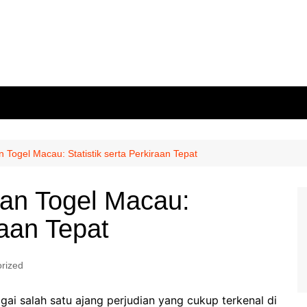
Togel Macau: Statistik serta Perkiraan Tepat
an Togel Macau:
raan Tepat
rized
ai salah satu ajang perjudian yang cukup terkenal di