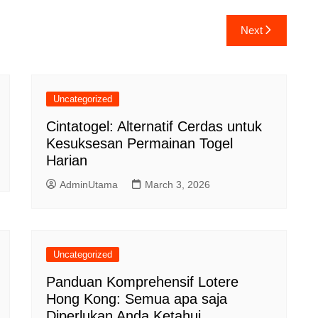
Next
Uncategorized
Cintatogel: Alternatif Cerdas untuk
Kesuksesan Permainan Togel
Harian
AdminUtama
March 3, 2026
Uncategorized
Panduan Komprehensif Lotere
Hong Kong: Semua apa saja
Diperlukan Anda Ketahui