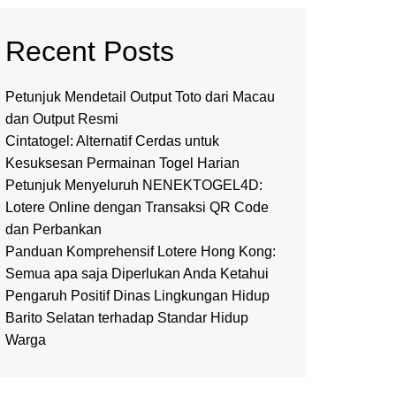
Recent Posts
Petunjuk Mendetail Output Toto dari Macau
dan Output Resmi
Cintatogel: Alternatif Cerdas untuk
Kesuksesan Permainan Togel Harian
Petunjuk Menyeluruh NENEKTOGEL4D:
Lotere Online dengan Transaksi QR Code
dan Perbankan
Panduan Komprehensif Lotere Hong Kong:
Semua apa saja Diperlukan Anda Ketahui
Pengaruh Positif Dinas Lingkungan Hidup
Barito Selatan terhadap Standar Hidup
Warga