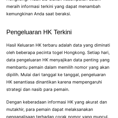
meraih informasi terkini yang dapat menambah
kemungkinan Anda saat beraksi.
Pengeluaran HK Terkini
Hasil Keluaran HK terbaru adalah data yang diminati
oleh beberapa pecinta togel Hongkong. Setiap hari,
data pengeluaran HK menyajikan data penting yang
membantu pemain dalam memilih nomor yang akan
dipilih. Mulai dari tanggal ke tanggal, pengeluaran
HK senantiasa dinantikan karena mempengaruhi
strategi dan nasib para pemain.
Dengan keberadaan informasi HK yang akurat dan
mutakhir, para pemain dapat melaksanakan
penganalisaan terhadap corak nomor yang muncul.