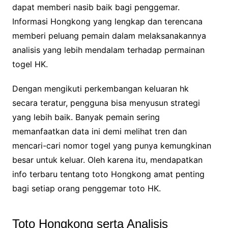
dapat memberi nasib baik bagi penggemar.
Informasi Hongkong yang lengkap dan terencana
memberi peluang pemain dalam melaksanakannya
analisis yang lebih mendalam terhadap permainan
togel HK.
Dengan mengikuti perkembangan keluaran hk
secara teratur, pengguna bisa menyusun strategi
yang lebih baik. Banyak pemain sering
memanfaatkan data ini demi melihat tren dan
mencari-cari nomor togel yang punya kemungkinan
besar untuk keluar. Oleh karena itu, mendapatkan
info terbaru tentang toto Hongkong amat penting
bagi setiap orang penggemar toto HK.
Toto Hongkong serta Analisis