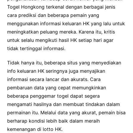
Togel Hongkong terkenal dengan berbagai jenis
cara prediksi dan beberapa pemain yang
menggunakan informasi keluaran HK yang lalu untuk
meningkatkan peluang mereka. Karena itu, kritis
untuk selalu mengikuti hasil HK setiap hari agar
tidak tertinggal informasi.
Tidak hanya itu, beberapa situs yang menyediakan
info keluaran HK seringnya juga menyajikan
informasi secara lancar dan akurats. Cara
pembaruan data yang cepat memungkinkan
beberapa penggemar togel dapat segera
mengamati hasilnya dan membuat tindakan dalam
permainan itu. Melalui data yang akurat, pemain bisa
berharap kondisi lebih baik dalam meraih
kemenangan di lotto HK.