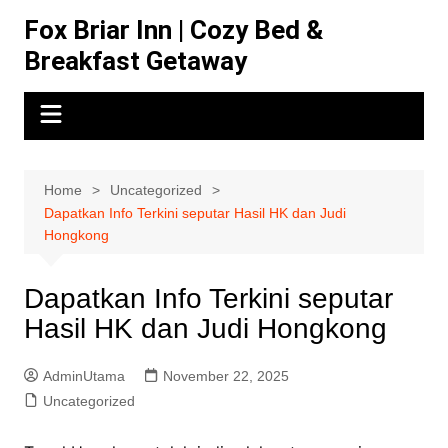
Skip
Fox Briar Inn | Cozy Bed &
to
Breakfast Getaway
content
Home
Uncategorized
Dapatkan Info Terkini seputar Hasil HK dan Judi
Hongkong
Dapatkan Info Terkini seputar
Hasil HK dan Judi Hongkong
AdminUtama
November 22, 2025
Uncategorized