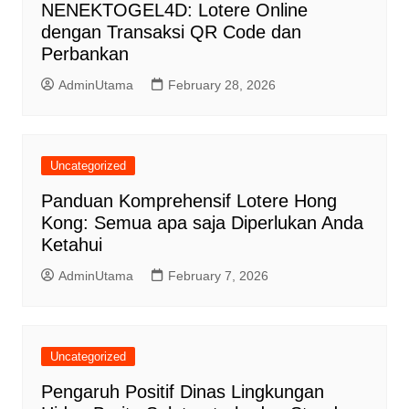
NENEKTOGEL4D: Lotere Online
dengan Transaksi QR Code dan
Perbankan
AdminUtama
February 28, 2026
Uncategorized
Panduan Komprehensif Lotere Hong
Kong: Semua apa saja Diperlukan Anda
Ketahui
AdminUtama
February 7, 2026
Uncategorized
Pengaruh Positif Dinas Lingkungan