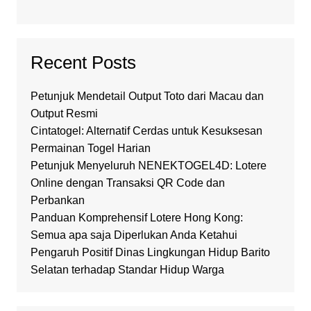
Recent Posts
Petunjuk Mendetail Output Toto dari Macau dan
Output Resmi
Cintatogel: Alternatif Cerdas untuk Kesuksesan
Permainan Togel Harian
Petunjuk Menyeluruh NENEKTOGEL4D: Lotere
Online dengan Transaksi QR Code dan
Perbankan
Panduan Komprehensif Lotere Hong Kong:
Semua apa saja Diperlukan Anda Ketahui
Pengaruh Positif Dinas Lingkungan Hidup Barito
Selatan terhadap Standar Hidup Warga