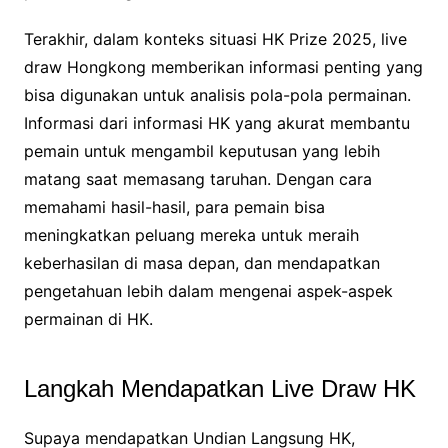
Terakhir, dalam konteks situasi HK Prize 2025, live
draw Hongkong memberikan informasi penting yang
bisa digunakan untuk analisis pola-pola permainan.
Informasi dari informasi HK yang akurat membantu
pemain untuk mengambil keputusan yang lebih
matang saat memasang taruhan. Dengan cara
memahami hasil-hasil, para pemain bisa
meningkatkan peluang mereka untuk meraih
keberhasilan di masa depan, dan mendapatkan
pengetahuan lebih dalam mengenai aspek-aspek
permainan di HK.
Langkah Mendapatkan Live Draw HK
Supaya mendapatkan Undian Langsung HK,