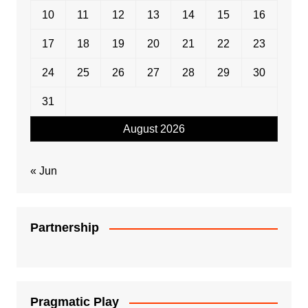
10
11
12
13
14
15
16
17
18
19
20
21
22
23
24
25
26
27
28
29
30
31
August 2026
« Jun
Partnership
Pragmatic Play