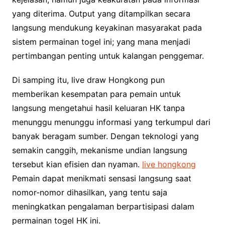
yang diterima. Output yang ditampilkan secara
langsung mendukung keyakinan masyarakat pada
sistem permainan togel ini; yang mana menjadi
pertimbangan penting untuk kalangan penggemar.
Di samping itu, live draw Hongkong pun
memberikan kesempatan para pemain untuk
langsung mengetahui hasil keluaran HK tanpa
menunggu menunggu informasi yang terkumpul dari
banyak beragam sumber. Dengan teknologi yang
semakin canggih, mekanisme undian langsung
tersebut kian efisien dan nyaman.
live hongkong
Pemain dapat menikmati sensasi langsung saat
nomor-nomor dihasilkan, yang tentu saja
meningkatkan pengalaman berpartisipasi dalam
permainan togel HK ini.