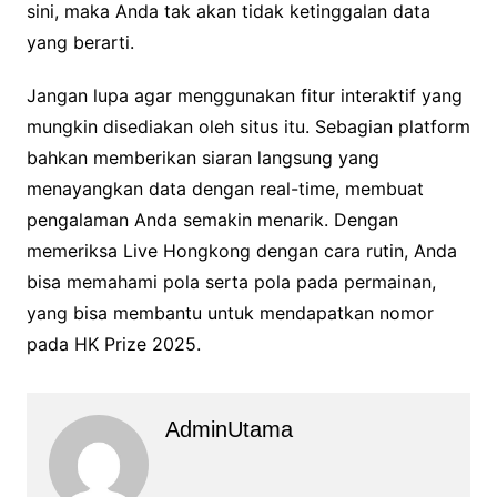
sini, maka Anda tak akan tidak ketinggalan data
yang berarti.
Jangan lupa agar menggunakan fitur interaktif yang
mungkin disediakan oleh situs itu. Sebagian platform
bahkan memberikan siaran langsung yang
menayangkan data dengan real-time, membuat
pengalaman Anda semakin menarik. Dengan
memeriksa Live Hongkong dengan cara rutin, Anda
bisa memahami pola serta pola pada permainan,
yang bisa membantu untuk mendapatkan nomor
pada HK Prize 2025.
AdminUtama