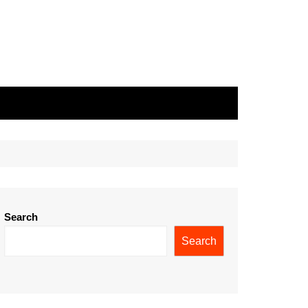
Search
Search