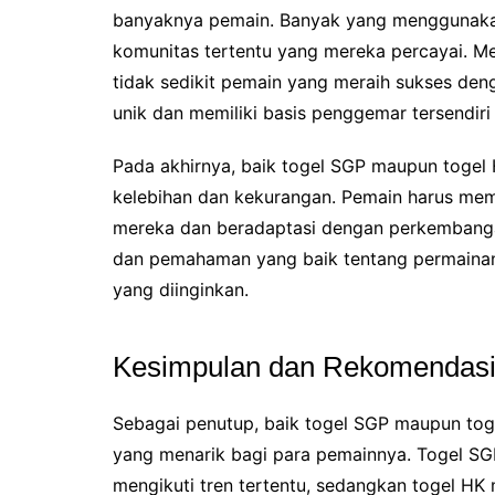
banyaknya pemain. Banyak yang menggunakan 
komunitas tertentu yang mereka percayai. Met
tidak sedikit pemain yang meraih sukses de
unik dan memiliki basis penggemar tersendiri
Pada akhirnya, baik togel SGP maupun togel
kelebihan dan kekurangan. Pemain harus mem
mereka dan beradaptasi dengan perkembangan
dan pemahaman yang baik tentang permainan 
yang diinginkan.
Kesimpulan dan Rekomendas
Sebagai penutup, baik togel SGP maupun toge
yang menarik bagi para pemainnya. Togel SGP
mengikuti tren tertentu, sedangkan togel HK