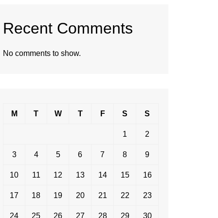
Recent Comments
No comments to show.
M
T
W
T
F
S
S
1
2
3
4
5
6
7
8
9
10
11
12
13
14
15
16
17
18
19
20
21
22
23
24
25
26
27
28
29
30