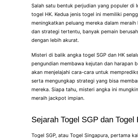
Salah satu bentuk perjudian yang populer di 
togel HK. Kedua jenis togel ini memiliki pen
meningkatkan peluang mereka dalam meraih 
dan strategi tertentu, banyak pemain berus
dengan lebih akurat.
Misteri di balik angka togel SGP dan HK sela
pengundian membawa kejutan dan harapan baru
akan menjelajahi cara-cara untuk memprediksi
serta mengungkap strategi yang bisa memb
mereka. Siapa tahu, misteri angka ini mungk
meraih jackpot impian.
Sejarah Togel SGP dan Togel
Togel SGP, atau Togel Singapura, pertama kal