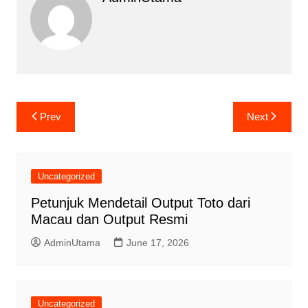
Post
Prev
Next
navigation
Uncategorized
Petunjuk Mendetail Output Toto dari
Macau dan Output Resmi
AdminUtama
June 17, 2026
Uncategorized