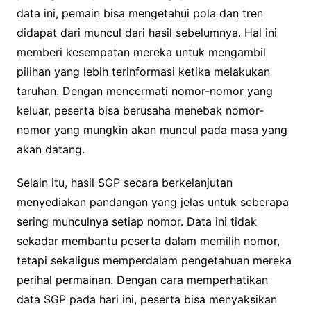
data ini, pemain bisa mengetahui pola dan tren
didapat dari muncul dari hasil sebelumnya. Hal ini
memberi kesempatan mereka untuk mengambil
pilihan yang lebih terinformasi ketika melakukan
taruhan. Dengan mencermati nomor-nomor yang
keluar, peserta bisa berusaha menebak nomor-
nomor yang mungkin akan muncul pada masa yang
akan datang.
Selain itu, hasil SGP secara berkelanjutan
menyediakan pandangan yang jelas untuk seberapa
sering munculnya setiap nomor. Data ini tidak
sekadar membantu peserta dalam memilih nomor,
tetapi sekaligus memperdalam pengetahuan mereka
perihal permainan. Dengan cara memperhatikan
data SGP pada hari ini, peserta bisa menyaksikan