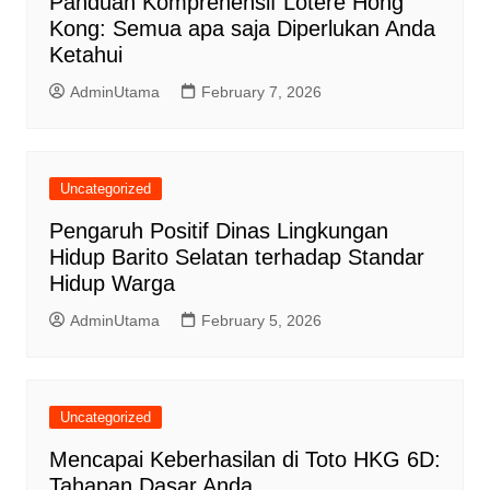
Panduan Komprehensif Lotere Hong
Kong: Semua apa saja Diperlukan Anda
Ketahui
AdminUtama
February 7, 2026
Uncategorized
Pengaruh Positif Dinas Lingkungan
Hidup Barito Selatan terhadap Standar
Hidup Warga
AdminUtama
February 5, 2026
Uncategorized
Mencapai Keberhasilan di Toto HKG 6D:
Tahapan Dasar Anda