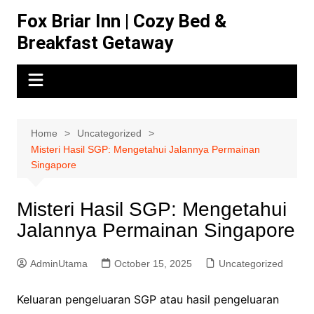
Skip
Fox Briar Inn | Cozy Bed &
to
Breakfast Getaway
content
Home
Uncategorized
Misteri Hasil SGP: Mengetahui Jalannya Permainan
Singapore
Misteri Hasil SGP: Mengetahui
Jalannya Permainan Singapore
AdminUtama
October 15, 2025
Uncategorized
Keluaran pengeluaran SGP atau hasil pengeluaran