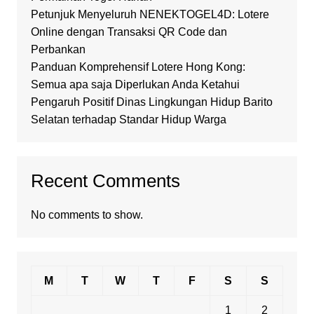
Petunjuk Menyeluruh NENEKTOGEL4D: Lotere
Online dengan Transaksi QR Code dan
Perbankan
Panduan Komprehensif Lotere Hong Kong:
Semua apa saja Diperlukan Anda Ketahui
Pengaruh Positif Dinas Lingkungan Hidup Barito
Selatan terhadap Standar Hidup Warga
Recent Comments
No comments to show.
M
T
W
T
F
S
S
1
2