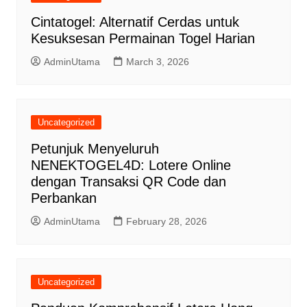
Cintatogel: Alternatif Cerdas untuk
Kesuksesan Permainan Togel Harian
AdminUtama
March 3, 2026
Uncategorized
Petunjuk Menyeluruh
NENEKTOGEL4D: Lotere Online
dengan Transaksi QR Code dan
Perbankan
AdminUtama
February 28, 2026
Uncategorized