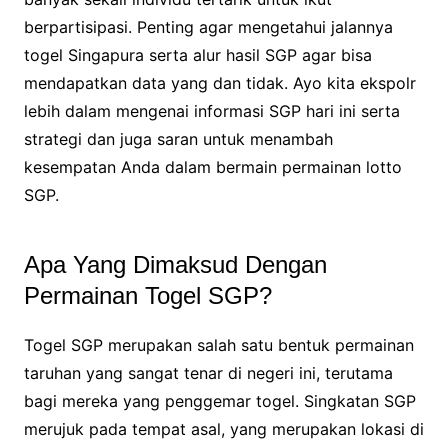
berpartisipasi. Penting agar mengetahui jalannya
togel Singapura serta alur hasil SGP agar bisa
mendapatkan data yang dan tidak. Ayo kita ekspolr
lebih dalam mengenai informasi SGP hari ini serta
strategi dan juga saran untuk menambah
kesempatan Anda dalam bermain permainan lotto
SGP.
Apa Yang Dimaksud Dengan
Permainan Togel SGP?
Togel SGP merupakan salah satu bentuk permainan
taruhan yang sangat tenar di negeri ini, terutama
bagi mereka yang penggemar togel. Singkatan SGP
merujuk pada tempat asal, yang merupakan lokasi di