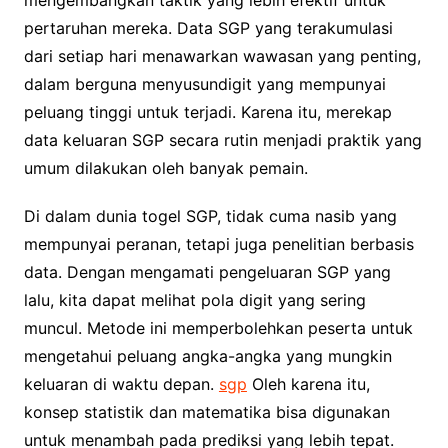
mengembangkan taktik yang lebih efektif untuk
pertaruhan mereka. Data SGP yang terakumulasi
dari setiap hari menawarkan wawasan yang penting,
dalam berguna menyusundigit yang mempunyai
peluang tinggi untuk terjadi. Karena itu, merekap
data keluaran SGP secara rutin menjadi praktik yang
umum dilakukan oleh banyak pemain.
Di dalam dunia togel SGP, tidak cuma nasib yang
mempunyai peranan, tetapi juga penelitian berbasis
data. Dengan mengamati pengeluaran SGP yang
lalu, kita dapat melihat pola digit yang sering
muncul. Metode ini memperbolehkan peserta untuk
mengetahui peluang angka-angka yang mungkin
keluaran di waktu depan.
sgp
Oleh karena itu,
konsep statistik dan matematika bisa digunakan
untuk menambah pada prediksi yang lebih tepat.