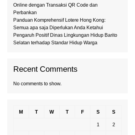
Online dengan Transaksi QR Code dan
Perbankan
Panduan Komprehensif Lotere Hong Kong:
Semua apa saja Diperlukan Anda Ketahui
Pengaruh Positif Dinas Lingkungan Hidup Barito
Selatan terhadap Standar Hidup Warga
Recent Comments
No comments to show.
M
T
W
T
F
S
S
1
2