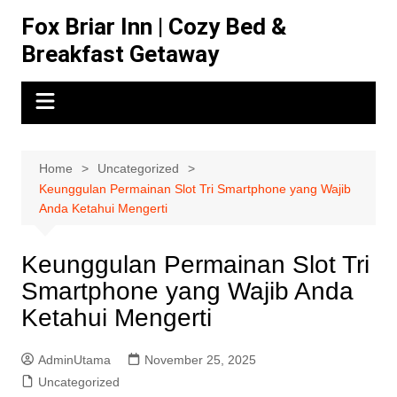
Skip
Fox Briar Inn | Cozy Bed &
to
Breakfast Getaway
content
Home
Uncategorized
Keunggulan Permainan Slot Tri Smartphone yang Wajib
Anda Ketahui Mengerti
Keunggulan Permainan Slot Tri
Smartphone yang Wajib Anda
Ketahui Mengerti
AdminUtama
November 25, 2025
Uncategorized