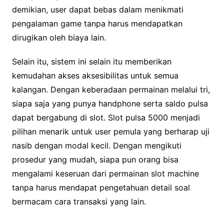
demikian, user dapat bebas dalam menikmati
pengalaman game tanpa harus mendapatkan
dirugikan oleh biaya lain.
Selain itu, sistem ini selain itu memberikan
kemudahan akses aksesibilitas untuk semua
kalangan. Dengan keberadaan permainan melalui tri,
siapa saja yang punya handphone serta saldo pulsa
dapat bergabung di slot. Slot pulsa 5000 menjadi
pilihan menarik untuk user pemula yang berharap uji
nasib dengan modal kecil. Dengan mengikuti
prosedur yang mudah, siapa pun orang bisa
mengalami keseruan dari permainan slot machine
tanpa harus mendapat pengetahuan detail soal
bermacam cara transaksi yang lain.