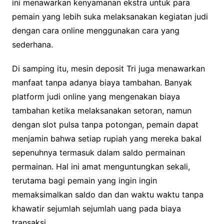
ini menawarkan kenyamanan ekstra untuk para
pemain yang lebih suka melaksanakan kegiatan judi
dengan cara online menggunakan cara yang
sederhana.
Di samping itu, mesin deposit Tri juga menawarkan
manfaat tanpa adanya biaya tambahan. Banyak
platform judi online yang mengenakan biaya
tambahan ketika melaksanakan setoran, namun
dengan slot pulsa tanpa potongan, pemain dapat
menjamin bahwa setiap rupiah yang mereka bakal
sepenuhnya termasuk dalam saldo permainan
permainan. Hal ini amat menguntungkan sekali,
terutama bagi pemain yang ingin ingin
memaksimalkan saldo dan dan waktu waktu tanpa
khawatir sejumlah sejumlah uang pada biaya
transaksi.