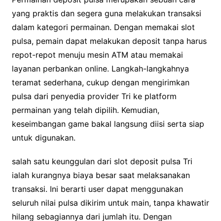
yang praktis dan segera guna melakukan transaksi
dalam kategori permainan. Dengan memakai slot
pulsa, pemain dapat melakukan deposit tanpa harus
repot-repot menuju mesin ATM atau memakai
layanan perbankan online. Langkah-langkahnya
teramat sederhana, cukup dengan mengirimkan
pulsa dari penyedia provider Tri ke platform
permainan yang telah dipilih. Kemudian,
keseimbangan game bakal langsung diisi serta siap
untuk digunakan.
salah satu keunggulan dari slot deposit pulsa Tri
ialah kurangnya biaya besar saat melaksanakan
transaksi. Ini berarti user dapat menggunakan
seluruh nilai pulsa dikirim untuk main, tanpa khawatir
hilang sebagiannya dari jumlah itu. Dengan