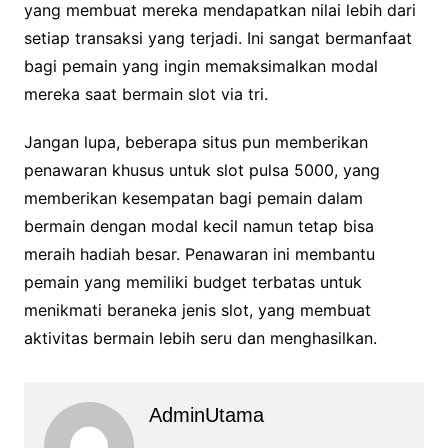
yang membuat mereka mendapatkan nilai lebih dari
setiap transaksi yang terjadi. Ini sangat bermanfaat
bagi pemain yang ingin memaksimalkan modal
mereka saat bermain slot via tri.
Jangan lupa, beberapa situs pun memberikan
penawaran khusus untuk slot pulsa 5000, yang
memberikan kesempatan bagi pemain dalam
bermain dengan modal kecil namun tetap bisa
meraih hadiah besar. Penawaran ini membantu
pemain yang memiliki budget terbatas untuk
menikmati beraneka jenis slot, yang membuat
aktivitas bermain lebih seru dan menghasilkan.
AdminUtama