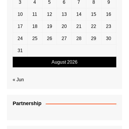
3
4
5
6
7
8
9
10
11
12
13
14
15
16
17
18
19
20
21
22
23
24
25
26
27
28
29
30
31
August 2026
« Jun
Partnership